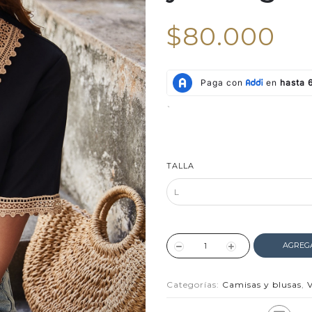
$80.000
`
TALLA
AGREG
Categorías:
Camisas y blusas
,
V