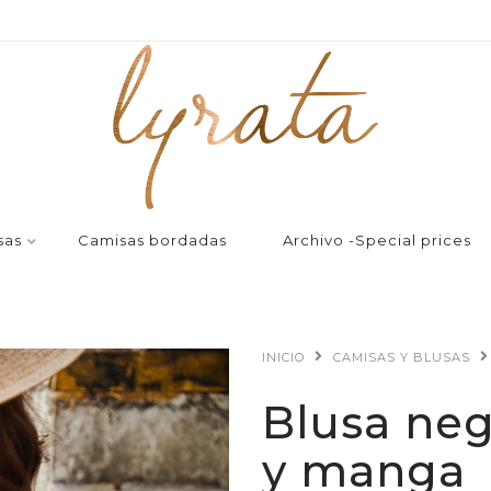
sas
Camisas bordadas
Archivo -Special prices
INICIO
CAMISAS Y BLUSAS
Blusa neg
y manga