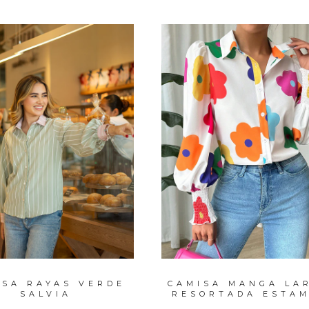
LUSA ALGODÓN
BLUSA BÁSICA PO
MANGA CORTA
DOTS
CORAZONE...